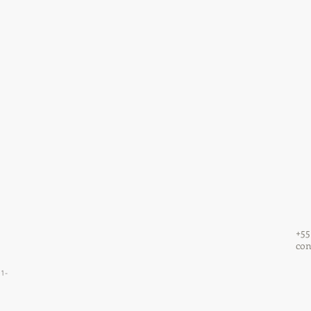
+55
co
01-