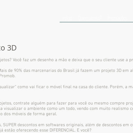
Início
Quem somos?
Premiações
to 3D
etos? Você faz um desenho a mão e deixa que o seu cliente use a 
ais de 90% das marcenarias do Brasil já fazem um projeto 3D em a
 Promob.
sualizar" como vai ficar o móvel final na casa do cliente. Porém, a 
ojetos, contrate alguém para fazer para você ou mesmo compre proj
a a visualizar o ambiente como um todo, vendo com muito realismo 
ão dos móveis de forma geral.
 SUPER descontos em softwares originais, além de descontos em cu
já estão oferecendo esse DIFERENCIAL. E você?