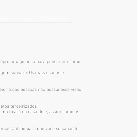
Lojas credenciadas
Cadastro | Login
própria imaginação para pensar em como
lgum sofware. Os mais usados e
maioria das pessoas não possui essa visão
etos terceirizados.
como ficará na casa dele, assim como os
rsos OnLine para que você se capacite.