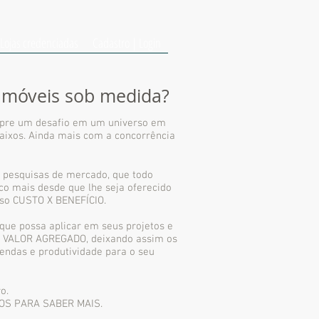
Lojas credenciadas
Cadastro | Login
 móveis sob medida?
pre um desafio em um universo em
aixos. Ainda mais com a concorrência
 pesquisas de mercado, que todo
o mais desde que lhe seja oferecido
moso CUSTO X BENEFÍCIO.
que possa aplicar em seus projetos e
om VALOR AGREGADO, deixando assim os
vendas e produtividade para o seu
o.
COS PARA SABER MAIS.