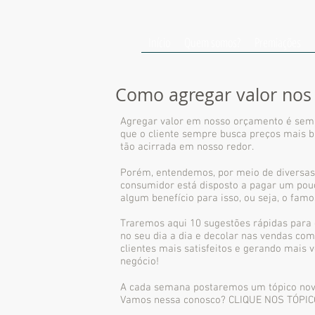
Início
Quem somos?
Premiações
Como agregar valor nos
Agregar valor em nosso orçamento é sem
que o cliente sempre busca preços mais b
tão acirrada em nosso redor.
Porém, entendemos, por meio de diversas
consumidor está disposto a pagar um pouc
algum benefício para isso, ou seja, o fa
Traremos aqui 10 sugestões rápidas para 
no seu dia a dia e decolar nas vendas c
clientes mais satisfeitos e gerando mais 
negócio!
A cada semana postaremos um tópico nov
Vamos nessa conosco? CLIQUE NOS TÓPI